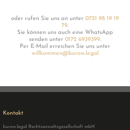
oder rufen Sie uns an unter
0721 98 19 19
79
.
Sie können uns auch eine WhatsApp
senden unter
0172 6939399
.
Per E-Mail erreichen Sie uns unter
willkommen@burow.legal
Kontakt
burow.legal Rechtsanwaltsgesellschaft mbH