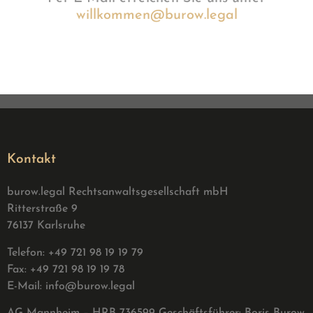
willkommen@burow.legal
Kontakt
burow.legal Rechtsanwaltsgesellschaft mbH
Ritterstraße 9
76137 Karlsruhe
Telefon: +49 721 98 19 19 79
Fax: +49 721 98 19 19 78
E-Mail:
info@burow.legal