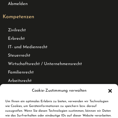
Abmelden
Kompetenzen
Zivilrecht
Erbrecht
IT- und Medienrecht
Steuerrecht
Wirtschaftsrecht / Unternehmensrecht
Familienrecht
Arbeitsrecht
Mietrecht Privat und Gewerblich, WEG Recht
Cookie-Zustimmung verwalten
Corona Pandemie – Recht
Um Ihnen ein optimales Erlebnis zu bieten, verwenden wir Technologien
wie Cookies, um Geräteinformationen zu speichern bzw. darauf
Karlsruhe & Rheinstetten
zuzugreifen. Wenn Sie diesen Technologien zustimmen, können wir Daten
wie das Surfverhalten oder eindeutige IDs auf dieser Website verarbeiten.