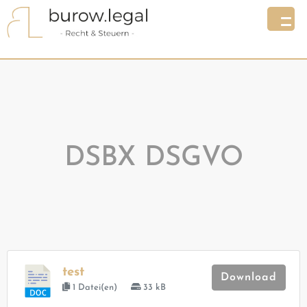
DSBX DSGVO
test
Download
1 Datei(en)
33 kB