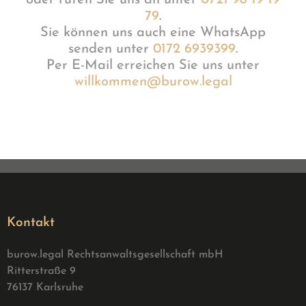
oder rufen Sie uns an unter
0721 98 19 19
79
.
Sie können uns auch eine WhatsApp
senden unter
0172 6939399
.
Per E-Mail erreichen Sie uns unter
willkommen@burow.legal
Kontakt
burow.legal Rechtsanwaltsgesellschaft mbH
Ritterstraße 9
76137 Karlsruhe