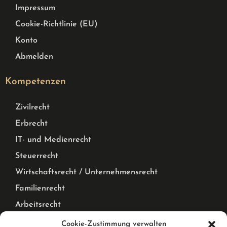
Impressum
Cookie-Richtlinie (EU)
Konto
Abmelden
Kompetenzen
Zivilrecht
Erbrecht
IT- und Medienrecht
Steuerrecht
Wirtschaftsrecht / Unternehmensrecht
Familienrecht
Arbeitsrecht
Mietrecht Privat und Gewerblich, WEG Recht
Cookie-Zustimmung verwalten