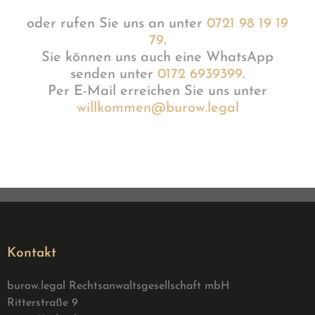
oder rufen Sie uns an unter
0721 98 19 19
79
.
Sie können uns auch eine WhatsApp
senden unter
0172 6939399
.
Per E-Mail erreichen Sie uns unter
willkommen@burow.legal
Kontakt
burow.legal Rechtsanwaltsgesellschaft mbH
Ritterstraße 9