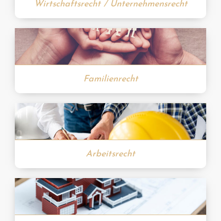
Wirtschaftsrecht / Unternehmensrecht
Familienrecht
Arbeitsrecht