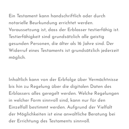
Ein Testament kann handschriftlich oder durch
notarielle Beurkundung errichtet werden.
Voraussetzung ist, dass der Erblasser testierfähig ist.
Testierfähigkeit sind grundsätzlich alle geistig
gesunden Personen, die älter als 16 Jahre sind. Der
Widerruf eines Testaments ist grundsätzlich jederzeit
möglich.
Inhaltlich kann von der Erbfolge über Vermächtnisse
bis hin zu Regelung über die digitalen Daten des
Erblassers alles geregelt werden. Welche Regelungen
in welcher Form sinnvoll sind, kann nur für den
Einzelfall bestimmt werden. Aufgrund der Vielfalt
der Möglichkeiten ist eine anwaltliche Beratung bei
der Errichtung des Testaments sinnvoll.