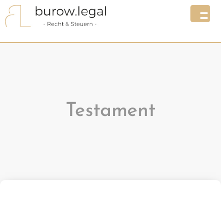
Testament