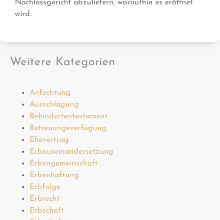
Nachlassgericht abzuliefern, woraufhin es eröffnet
wird.
Weitere Kategorien
Anfechtung
Ausschlagung
Behindertentestament
Betreuungsverfügung
Ehevertrag
Erbauseinandersetzung
Erbengemeinschaft
Erbenhaftung
Erbfolge
Erbrecht
Erbschaft