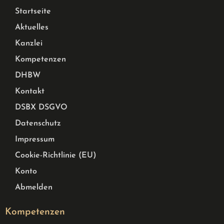
Startseite
Aktuelles
Kanzlei
Kompetenzen
DHBW
Kontakt
DSBX DSGVO
Datenschutz
Impressum
Cookie-Richtlinie (EU)
Konto
Abmelden
Kompetenzen