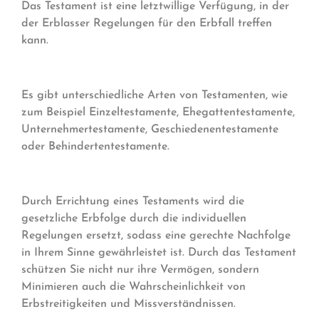
Das Testament ist eine letztwillige Verfügung, in der
der Erblasser Regelungen für den Erbfall treffen
kann.
Es gibt unterschiedliche Arten von Testamenten, wie
zum Beispiel Einzeltestamente, Ehegattentestamente,
Unternehmertestamente, Geschiedenentestamente
oder Behindertentestamente.
Durch Errichtung eines Testaments wird die
gesetzliche Erbfolge durch die individuellen
Regelungen ersetzt, sodass eine gerechte Nachfolge
in Ihrem Sinne gewährleistet ist. Durch das Testament
schützen Sie nicht nur ihre Vermögen, sondern
Minimieren auch die Wahrscheinlichkeit von
Erbstreitigkeiten und Missverständnissen.