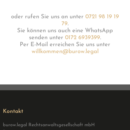
oder rufen Sie uns an unter
0721 98 19 19
79
.
Sie können uns auch eine WhatsApp
senden unter
0172 6939399
.
Per E-Mail erreichen Sie uns unter
willkommen@burow.legal
Kontakt
burow.legal Rechtsanwaltsgesellschaft mbH