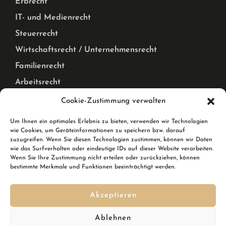
Erbrecht
IT- und Medienrecht
Steuerrecht
Wirtschaftsrecht / Unternehmensrecht
Familienrecht
Arbeitsrecht
Mietrecht Privat und Gewerblich, WEG Recht
Cookie-Zustimmung verwalten
Corona Pandemie – Recht
Um Ihnen ein optimales Erlebnis zu bieten, verwenden wir Technologien
wie Cookies, um Geräteinformationen zu speichern bzw. darauf
Karlsruhe & Rheinstetten
zuzugreifen. Wenn Sie diesen Technologien zustimmen, können wir Daten
wie das Surfverhalten oder eindeutige IDs auf dieser Website verarbeiten.
Wenn Sie Ihre Zustimmung nicht erteilen oder zurückziehen, können
Wir sind Ihre Rechtsanwälte in Karlsruhe und in
bestimmte Merkmale und Funktionen beeinträchtigt werden.
Rheinstetten. In Rheinstetten erreichen Sie uns in der
Breslauer Straße 10.
Akzeptieren
Kennen Sie schon den
DSGVO Ninja
? Ihre Softwarelösung,
Ablehnen
um im Handumdrehen die DSGVO zu erfüllen inkl.