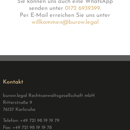
Sie können uns auch eine WhatsApp
senden unter
0172 6939399
.
Per E-Mail erreichen Sie uns unter
willkommen@burow.legal
Kontakt
burow.legal Rechtsanwaltsgesellschaft mbH
Ritterstraße 9
76137 Karlsruhe
Telefon: +49 721 98 19 19 79
Fax: +49 721 98 19 19 78