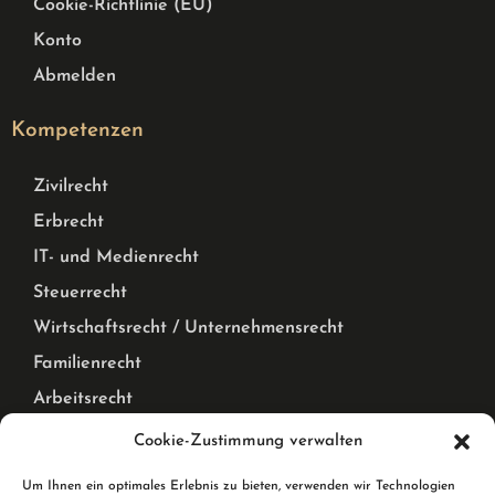
Cookie-Richtlinie (EU)
Konto
Abmelden
Kompetenzen
Zivilrecht
Erbrecht
IT- und Medienrecht
Steuerrecht
Wirtschaftsrecht / Unternehmensrecht
Familienrecht
Arbeitsrecht
Mietrecht Privat und Gewerblich, WEG Recht
Cookie-Zustimmung verwalten
Corona Pandemie – Recht
Um Ihnen ein optimales Erlebnis zu bieten, verwenden wir Technologien