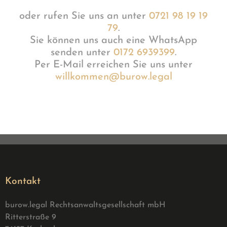
oder rufen Sie uns an unter
0721 98 19 19
79
.
Sie können uns auch eine WhatsApp
senden unter
0172 6939399
.
Per E-Mail erreichen Sie uns unter
willkommen@burow.legal
Kontakt
burow.legal Rechtsanwaltsgesellschaft mbH
Ritterstraße 9