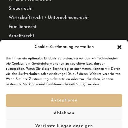
Steuerrecht
Wirtschaftsrecht / Unternehmensrecht
Familienrecht
Arbeitsrecht
Mietrecht Privat und Gewerblich, WEG Recht
Cookie-Zustimmung verwalten
Corona Pandemie – Recht
Um Ihnen ein optimales Erlebnis zu bieten, verwenden wir Technologien
wie Cookies, um Geräteinformationen zu speichern bzw. darauf
Karlsruhe & Rheinstetten
zuzugreifen. Wenn Sie diesen Technologien zustimmen, können wir Daten
wie das Surfverhalten oder eindeutige IDs auf dieser Website verarbeiten.
Wenn Sie Ihre Zustimmung nicht erteilen oder zurückziehen, können
Wir sind Ihre Rechtsanwälte in Karlsruhe und in
bestimmte Merkmale und Funktionen beeinträchtigt werden.
Rheinstetten. In Rheinstetten erreichen Sie uns in der
Breslauer Straße 10.
Akzeptieren
Kennen Sie schon den
DSGVO Ninja
? Ihre Softwarelösung,
um im Handumdrehen die DSGVO zu erfüllen inkl.
Ablehnen
Datenschutzgenerator mit automatischen Updates?
Voreinstellungen anzeigen