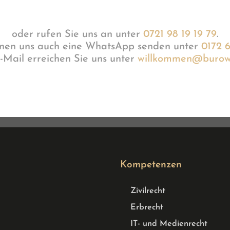
oder rufen Sie uns an unter
0721 98 19 19 79
.
nnen uns auch eine WhatsApp senden unter
0172 
-Mail erreichen Sie uns unter
willkommen@burow.
Kompetenzen
Zivilrecht
Erbrecht
IT- und Medienrecht