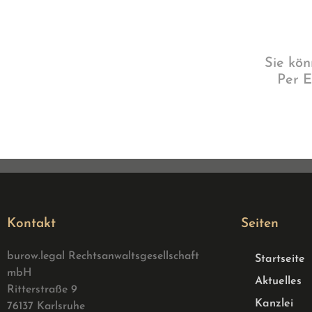
Sie kö
Per E
Kontakt
Seiten
burow.legal Rechtsanwaltsgesellschaft
Startseite
mbH
Aktuelles
Ritterstraße 9
Kanzlei
76137 Karlsruhe