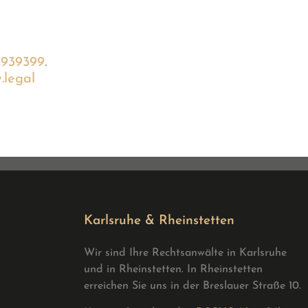
6939399
.
legal
Karlsruhe & Rheinstetten
Wir sind Ihre Rechtsanwälte in Karlsruhe
und in Rheinstetten. In Rheinstetten
erreichen Sie uns in der Breslauer Straße 10.