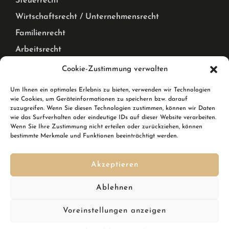
Steuerrecht
Wirtschaftsrecht / Unternehmensrecht
Familienrecht
Arbeitsrecht
Mietrecht Privat und Gewerblich, WEG Recht
Cookie-Zustimmung verwalten
Corona Pandemie – Recht
Um Ihnen ein optimales Erlebnis zu bieten, verwenden wir Technologien
wie Cookies, um Geräteinformationen zu speichern bzw. darauf
Karlsruhe & Rheinstetten
zuzugreifen. Wenn Sie diesen Technologien zustimmen, können wir Daten
wie das Surfverhalten oder eindeutige IDs auf dieser Website verarbeiten.
Wenn Sie Ihre Zustimmung nicht erteilen oder zurückziehen, können
Wir sind Ihre Rechtsanwälte in Karlsruhe und in
bestimmte Merkmale und Funktionen beeinträchtigt werden.
Rheinstetten. In Rheinstetten erreichen Sie uns in der
Breslauer Straße 10.
Akzeptieren
Kennen Sie schon den
DSGVO Ninja
? Ihre Softwarelösung,
um im Handumdrehen die DSGVO zu erfüllen inkl.
Ablehnen
Datenschutzgenerator mit automatischen Updates?
Voreinstellungen anzeigen