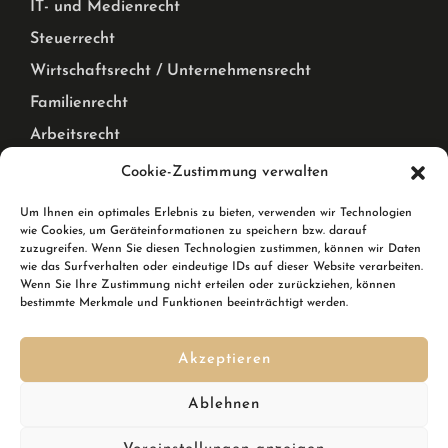
IT- und Medienrecht
Steuerrecht
Wirtschaftsrecht / Unternehmensrecht
Familienrecht
Arbeitsrecht
Mietrecht Privat und Gewerblich, WEG Recht
Cookie-Zustimmung verwalten
Corona Pandemie – Recht
Um Ihnen ein optimales Erlebnis zu bieten, verwenden wir Technologien
wie Cookies, um Geräteinformationen zu speichern bzw. darauf
Karlsruhe & Rheinstetten
zuzugreifen. Wenn Sie diesen Technologien zustimmen, können wir Daten
wie das Surfverhalten oder eindeutige IDs auf dieser Website verarbeiten.
Wenn Sie Ihre Zustimmung nicht erteilen oder zurückziehen, können
Wir sind Ihre Rechtsanwälte in Karlsruhe und in
bestimmte Merkmale und Funktionen beeinträchtigt werden.
Rheinstetten. In Rheinstetten erreichen Sie uns in der
Breslauer Straße 10.
Akzeptieren
Kennen Sie schon den
DSGVO Ninja
? Ihre Softwarelösung,
Ablehnen
um im Handumdrehen die DSGVO zu erfüllen inkl.
Datenschutzgenerator mit automatischen Updates?