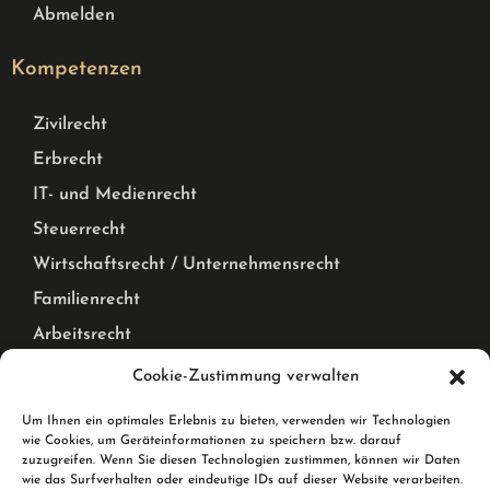
Abmelden
Kompetenzen
Zivilrecht
Erbrecht
IT- und Medienrecht
Steuerrecht
Wirtschaftsrecht / Unternehmensrecht
Familienrecht
Arbeitsrecht
Mietrecht Privat und Gewerblich, WEG Recht
Cookie-Zustimmung verwalten
Corona Pandemie – Recht
Um Ihnen ein optimales Erlebnis zu bieten, verwenden wir Technologien
wie Cookies, um Geräteinformationen zu speichern bzw. darauf
Karlsruhe & Rheinstetten
zuzugreifen. Wenn Sie diesen Technologien zustimmen, können wir Daten
wie das Surfverhalten oder eindeutige IDs auf dieser Website verarbeiten.