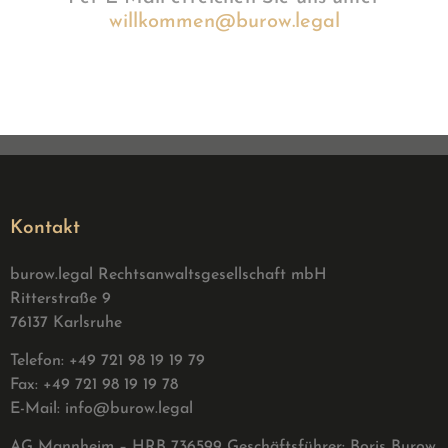
willkommen@burow.legal
Kontakt
burow.legal Rechtsanwaltsgesellschaft mbH
Ritterstraße 9
76137 Karlsruhe
Telefon: +49 721 98 19 19 79
Fax: +49 721 98 19 19 78
E-Mail:
info@burow.legal
AG Mannheim – HRB 736599 G
eschäftsführer: Boris Burow