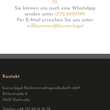
79
.
Sie können uns auch eine WhatsApp
senden unter
0172 6939399
.
Per E-Mail erreichen Sie uns unter
willkommen@burow.legal
Kontakt
burow.legal Rechtsanwaltsgesellschaft mbH
Ritterstraße 9
76137 Karlsruhe
Telefon: +49 721 98 19 19 79