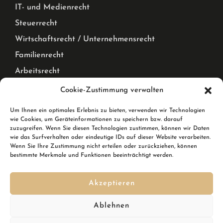
IT- und Medienrecht
Steuerrecht
Wirtschaftsrecht / Unternehmensrecht
Familienrecht
Arbeitsrecht
Mietrecht Privat und Gewerblich, WEG Recht
Cookie-Zustimmung verwalten
Corona Pandemie – Recht
Um Ihnen ein optimales Erlebnis zu bieten, verwenden wir Technologien
wie Cookies, um Geräteinformationen zu speichern bzw. darauf
Karlsruhe & Rheinstetten
zuzugreifen. Wenn Sie diesen Technologien zustimmen, können wir Daten
wie das Surfverhalten oder eindeutige IDs auf dieser Website verarbeiten.
Wenn Sie Ihre Zustimmung nicht erteilen oder zurückziehen, können
Wir sind Ihre Rechtsanwälte in Karlsruhe und in
bestimmte Merkmale und Funktionen beeinträchtigt werden.
Rheinstetten. In Rheinstetten erreichen Sie uns in der
Breslauer Straße 10.
Akzeptieren
Kennen Sie schon den
DSGVO Ninja
? Ihre Softwarelösung,
Ablehnen
um im Handumdrehen die DSGVO zu erfüllen inkl.
Datenschutzgenerator mit automatischen Updates?