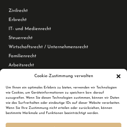
Zivilrecht
Erbrecht
IT- und Medienrecht
Steuerrecht
Wirtschaftsrecht / Unternehmensrecht
Familienrecht
Arbeitsrecht
Mietrecht Privat und Gewerblich, WEG Recht
Cookie-Zustimmung verwalten
Corona Pandemie – Recht
Um Ihnen ein optimales Erlebnis zu bieten, verwenden wir Technologien
wie Cookies, um Geräteinformationen zu speichern bzw. darauf
Karlsruhe & Rheinstetten
zuzugreifen. Wenn Sie diesen Technologien zustimmen, können wir Daten
wie das Surfverhalten oder eindeutige IDs auf dieser Website verarbeiten.
Wenn Sie Ihre Zustimmung nicht erteilen oder zurückziehen, können
Wir sind Ihre Rechtsanwälte in Karlsruhe und in
bestimmte Merkmale und Funktionen beeinträchtigt werden.
Rheinstetten. In Rheinstetten erreichen Sie uns in der
Breslauer Straße 10.