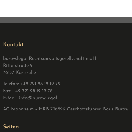
Kontakt
burow.legal Rechtsanwaltsgesellschaft mbH
Ritterstraße 9
76137 Karlsruhe
Telefon: +49 721 98 19 19 79
Fax: +49 721 98 19 19 78
E-Mail:
info@burow.legal
AG Mannheim – HRB 736599 G
eschäftsführer: Boris Burow
Seiten