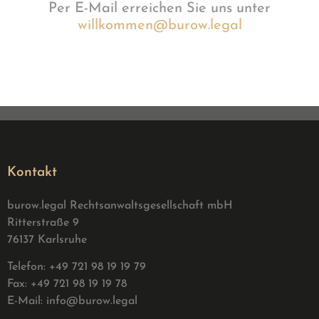
Per E-Mail erreichen Sie uns unter
willkommen@burow.legal
Kontakt
burow.legal Rechtsanwaltsgesellschaft mbH
Ritterstraße 9
76137 Karlsruhe
Telefon: +49 721 98 19 19 79
Fax: +49 721 98 19 19 78
E-Mail:
info@burow.legal