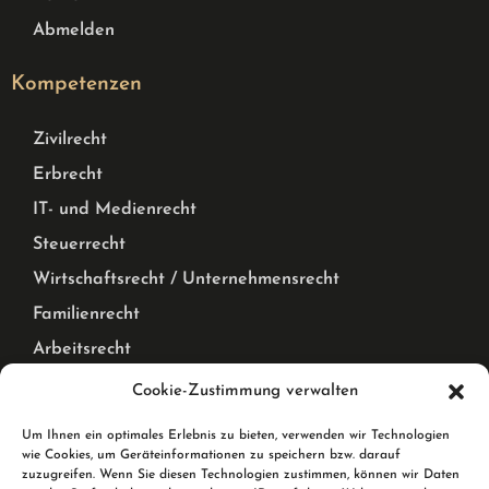
Abmelden
Kompetenzen
Zivilrecht
Erbrecht
IT- und Medienrecht
Steuerrecht
Wirtschaftsrecht / Unternehmensrecht
Familienrecht
Arbeitsrecht
Mietrecht Privat und Gewerblich, WEG Recht
Cookie-Zustimmung verwalten
Corona Pandemie – Recht
Um Ihnen ein optimales Erlebnis zu bieten, verwenden wir Technologien
wie Cookies, um Geräteinformationen zu speichern bzw. darauf
Karlsruhe & Rheinstetten
zuzugreifen. Wenn Sie diesen Technologien zustimmen, können wir Daten