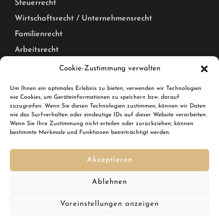
Steuerrecht
Wirtschaftsrecht / Unternehmensrecht
Familienrecht
Arbeitsrecht
Mietrecht Privat und Gewerblich, WEG Recht
Cookie-Zustimmung verwalten
Corona Pandemie – Recht
Um Ihnen ein optimales Erlebnis zu bieten, verwenden wir Technologien
wie Cookies, um Geräteinformationen zu speichern bzw. darauf
Karlsruhe & Rheinstetten
zuzugreifen. Wenn Sie diesen Technologien zustimmen, können wir Daten
wie das Surfverhalten oder eindeutige IDs auf dieser Website verarbeiten.
Wenn Sie Ihre Zustimmung nicht erteilen oder zurückziehen, können
Wir sind Ihre Rechtsanwälte in Karlsruhe und in
bestimmte Merkmale und Funktionen beeinträchtigt werden.
Rheinstetten. In Rheinstetten erreichen Sie uns in der
Breslauer Straße 10.
Akzeptieren
Kennen Sie schon den
DSGVO Ninja
? Ihre Softwarelösung,
um im Handumdrehen die DSGVO zu erfüllen inkl.
Ablehnen
Datenschutzgenerator mit automatischen Updates?
Voreinstellungen anzeigen