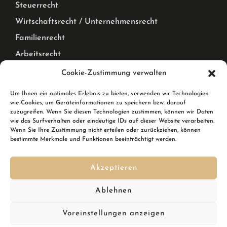
Steuerrecht
Wirtschaftsrecht / Unternehmensrecht
Familienrecht
Arbeitsrecht
Mietrecht Privat und Gewerblich, WEG Recht
Cookie-Zustimmung verwalten
Corona Pandemie – Recht
Um Ihnen ein optimales Erlebnis zu bieten, verwenden wir Technologien
wie Cookies, um Geräteinformationen zu speichern bzw. darauf
Karlsruhe & Rheinstetten
zuzugreifen. Wenn Sie diesen Technologien zustimmen, können wir Daten
wie das Surfverhalten oder eindeutige IDs auf dieser Website verarbeiten.
Wenn Sie Ihre Zustimmung nicht erteilen oder zurückziehen, können
Wir sind Ihre Rechtsanwälte in Karlsruhe und in
bestimmte Merkmale und Funktionen beeinträchtigt werden.
Rheinstetten. In Rheinstetten erreichen Sie uns in der
Breslauer Straße 10.
Akzeptieren
Kennen Sie schon den
DSGVO Ninja
? Ihre Softwarelösung,
Ablehnen
um im Handumdrehen die DSGVO zu erfüllen inkl.
Datenschutzgenerator mit automatischen Updates?
Voreinstellungen anzeigen