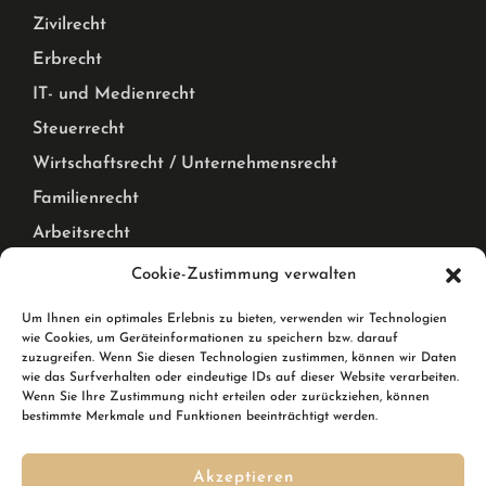
Zivilrecht
Erbrecht
IT- und Medienrecht
Steuerrecht
Wirtschaftsrecht / Unternehmensrecht
Familienrecht
Arbeitsrecht
Mietrecht Privat und Gewerblich, WEG Recht
Cookie-Zustimmung verwalten
Corona Pandemie – Recht
Um Ihnen ein optimales Erlebnis zu bieten, verwenden wir Technologien
wie Cookies, um Geräteinformationen zu speichern bzw. darauf
Karlsruhe & Rheinstetten
zuzugreifen. Wenn Sie diesen Technologien zustimmen, können wir Daten
wie das Surfverhalten oder eindeutige IDs auf dieser Website verarbeiten.
Wenn Sie Ihre Zustimmung nicht erteilen oder zurückziehen, können
Wir sind Ihre Rechtsanwälte in Karlsruhe und in
bestimmte Merkmale und Funktionen beeinträchtigt werden.
Rheinstetten. In Rheinstetten erreichen Sie uns in der
Breslauer Straße 10.
Akzeptieren