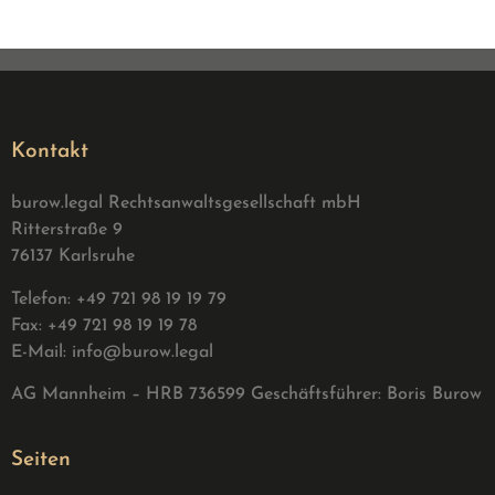
Kontakt
burow.legal Rechtsanwaltsgesellschaft mbH
Ritterstraße 9
76137 Karlsruhe
Telefon: +49 721 98 19 19 79
Fax: +49 721 98 19 19 78
E-Mail:
info@burow.legal
AG Mannheim – HRB 736599 G
eschäftsführer: Boris Burow
Seiten