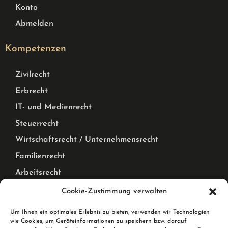
Konto
Abmelden
Kompetenzen
Zivilrecht
Erbrecht
IT- und Medienrecht
Steuerrecht
Wirtschaftsrecht / Unternehmensrecht
Familienrecht
Arbeitsrecht
Mietrecht Privat und Gewerblich, WEG Recht
Cookie-Zustimmung verwalten
Corona Pandemie – Recht
Um Ihnen ein optimales Erlebnis zu bieten, verwenden wir Technologien
wie Cookies, um Geräteinformationen zu speichern bzw. darauf