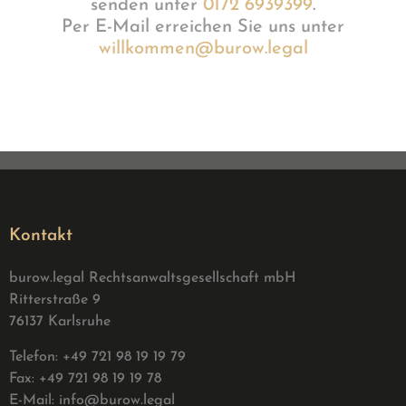
senden unter
0172 6939399
.
Per E-Mail erreichen Sie uns unter
willkommen@burow.legal
Kontakt
burow.legal Rechtsanwaltsgesellschaft mbH
Ritterstraße 9
76137 Karlsruhe
Telefon: +49 721 98 19 19 79
Fax: +49 721 98 19 19 78
E-Mail:
info@burow.legal