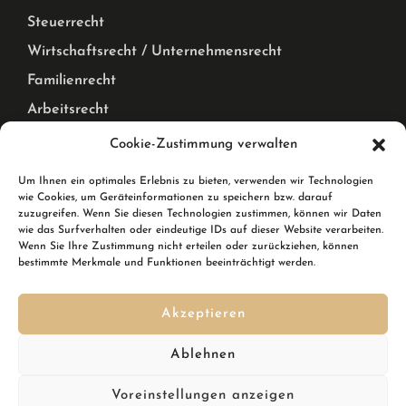
Steuerrecht
Wirtschaftsrecht / Unternehmensrecht
Familienrecht
Arbeitsrecht
Mietrecht Privat und Gewerblich, WEG Recht
Cookie-Zustimmung verwalten
Corona Pandemie – Recht
Um Ihnen ein optimales Erlebnis zu bieten, verwenden wir Technologien
wie Cookies, um Geräteinformationen zu speichern bzw. darauf
Karlsruhe & Rheinstetten
zuzugreifen. Wenn Sie diesen Technologien zustimmen, können wir Daten
wie das Surfverhalten oder eindeutige IDs auf dieser Website verarbeiten.
Wenn Sie Ihre Zustimmung nicht erteilen oder zurückziehen, können
Wir sind Ihre Rechtsanwälte in Karlsruhe und in
bestimmte Merkmale und Funktionen beeinträchtigt werden.
Rheinstetten. In Rheinstetten erreichen Sie uns in der
Breslauer Straße 10.
Akzeptieren
Kennen Sie schon den
DSGVO Ninja
? Ihre Softwarelösung,
Ablehnen
um im Handumdrehen die DSGVO zu erfüllen inkl.
Datenschutzgenerator mit automatischen Updates?
Voreinstellungen anzeigen