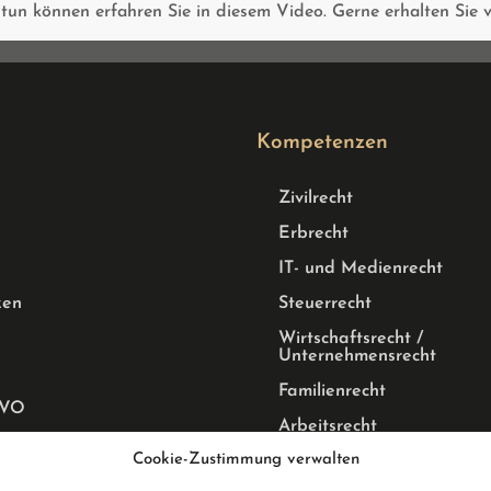
e tun können erfahren Sie in diesem Video. Gerne erhalten Sie 
Kompetenzen
Zivilrecht
Erbrecht
IT- und Medienrecht
zen
Steuerrecht
Wirtschaftsrecht /
Unternehmensrecht
Familienrecht
GVO
Arbeitsrecht
tz
Cookie-Zustimmung verwalten
Mietrecht Privat und Gewe
WEG Recht