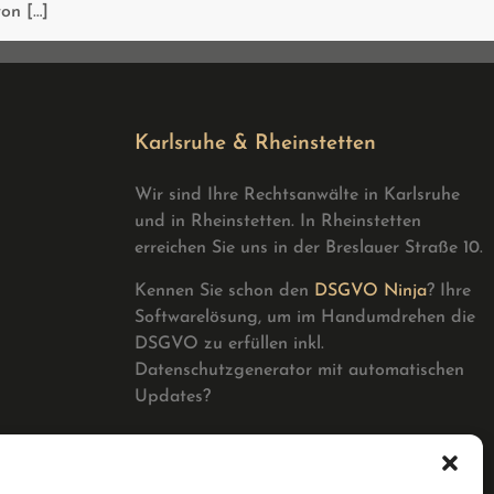
von […]
Karlsruhe & Rheinstetten
Wir sind Ihre Rechtsanwälte in Karlsruhe
und in Rheinstetten. In Rheinstetten
erreichen Sie uns in der Breslauer Straße 10.
Kennen Sie schon den
DSGVO Ninja
? Ihre
Softwarelösung, um im Handumdrehen die
DSGVO zu erfüllen inkl.
Datenschutzgenerator mit automatischen
Updates?
rblich,