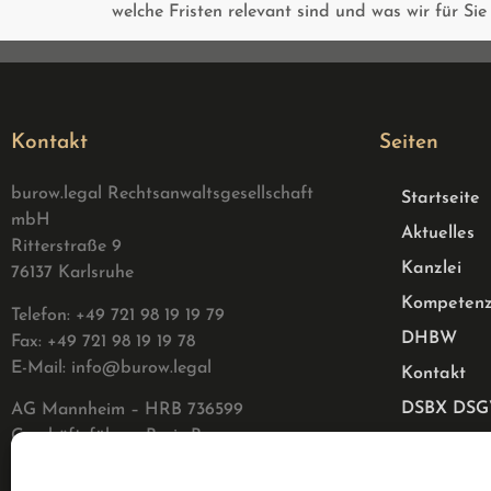
welche Fristen relevant sind und was wir für Si
Kontakt
Seiten
burow.legal Rechtsanwaltsgesellschaft
Startseite
mbH
Aktuelles
Ritterstraße 9
Kanzlei
76137 Karlsruhe
Kompeten
Telefon: +49 721 98 19 19 79
DHBW
Fax: +49 721 98 19 19 78
E-Mail:
info@burow.legal
Kontakt
DSBX DS
AG Mannheim – HRB 736599
G
eschäftsführer: Boris Burow
Datenschu
Impressum