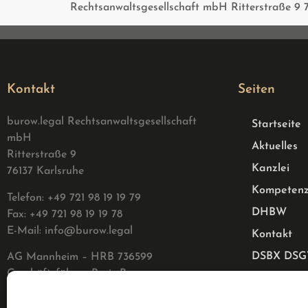
Rechtsanwaltsgesellschaft mbH Ritterstraße 9 
Kontakt
Seiten
burow.legal Rechtsanwaltsgesellschaft
Startseite
mbH
Aktuelles
Ritterstraße 9
Kanzlei
76137 Karlsruhe
Kompeten
Telefon: +49 721 98 19 19 79
DHBW
Fax: +49 721 98 19 19 78
E-Mail:
info@burow.legal
Kontakt
DSBX DS
AG Mannheim – HRB 736599
G
eschäftsführer: Boris Burow
Datenschu
Impressum