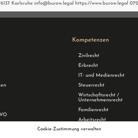
76137 Karlsruhe info@burow.legal https://www.burow.legal 07
Kompetenzen
Zivilrecht
Erbrecht
IT- und Medienrecht
zen
Steuerrecht
Wirtschaftsrecht /
Unternehmensrecht
Familienrecht
GVO
Arbeitsrecht
tz
Cookie-Zustimmung verwalten
Mietrecht Privat und Gewe
WEG Recht