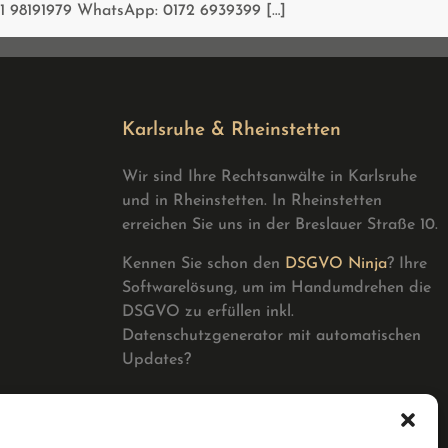
21 98191979 WhatsApp: 0172 6939399 […]
Karlsruhe & Rheinstetten
Wir sind Ihre Rechtsanwälte in Karlsruhe
und in Rheinstetten. In Rheinstetten
erreichen Sie uns in der Breslauer Straße 10.
Kennen Sie schon den
DSGVO Ninja
? Ihre
Softwarelösung, um im Handumdrehen die
DSGVO zu erfüllen inkl.
Datenschutzgenerator mit automatischen
Updates?
rblich,