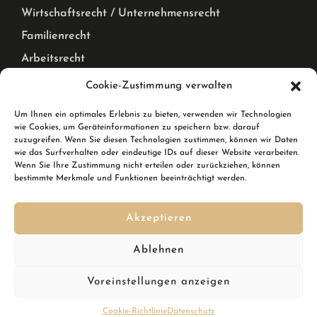
Wirtschaftsrecht / Unternehmensrecht
Familienrecht
Arbeitsrecht
Mietrecht Privat und Gewerblich, WEG Recht
Cookie-Zustimmung verwalten
Corona Pandemie – Recht
Um Ihnen ein optimales Erlebnis zu bieten, verwenden wir Technologien
wie Cookies, um Geräteinformationen zu speichern bzw. darauf
Karlsruhe & Rheinstetten
zuzugreifen. Wenn Sie diesen Technologien zustimmen, können wir Daten
wie das Surfverhalten oder eindeutige IDs auf dieser Website verarbeiten.
Wenn Sie Ihre Zustimmung nicht erteilen oder zurückziehen, können
Wir sind Ihre Rechtsanwälte in Karlsruhe und in
bestimmte Merkmale und Funktionen beeinträchtigt werden.
Rheinstetten. In Rheinstetten erreichen Sie uns in der
Breslauer Straße 10.
Akzeptieren
Kennen Sie schon den
DSGVO Ninja
? Ihre Softwarelösung,
Ablehnen
um im Handumdrehen die DSGVO zu erfüllen inkl.
Datenschutzgenerator mit automatischen Updates?
Voreinstellungen anzeigen
Cookie-Richtlinie
Datenschutz